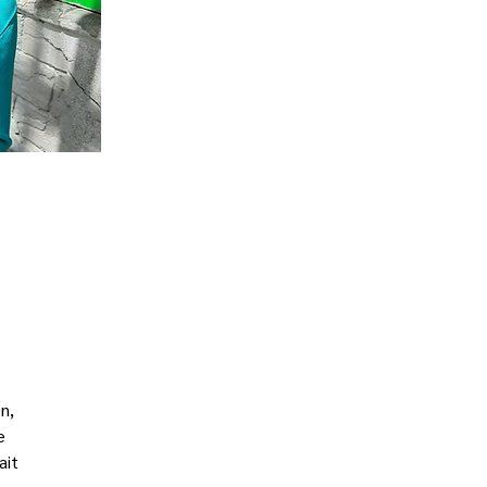
n, 
e 
ait 