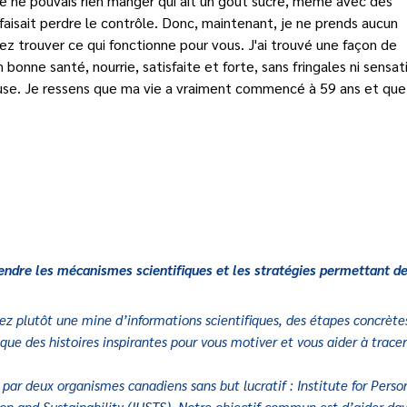
 je ne pouvais rien manger qui ait un goût sucré, même avec des 
faisait perdre le contrôle. Donc, maintenant, je ne prends aucun 
ez trouver ce qui fonctionne pour vous. J'ai trouvé une façon de 
nne santé, nourrie, satisfaite et forte, sans fringales ni sensat
euse. Je ressens que ma vie a vraiment commencé à 59 ans et que 
endre les mécanismes scientifiques et les stratégies permettant de
rez plutôt une mine d’informations scientifiques, des étapes concrète
que des histoires inspirantes pour vous motiver et vous aider à trace
 par deux organismes canadiens sans but lucratif : Institute for Perso
on and Sustainability (IHSTS). Notre objectif commun est d’aider da