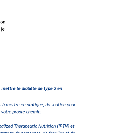
ion 
je 
 mettre le diabète de type 2 en
s à mettre en pratique, du soutien pour
r votre propre chemin.
nalized Therapeutic Nutrition (IPTN) et
vantage de personnes, de familles et de