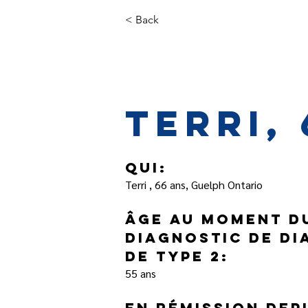
< Back
Terri,
Qui:
Terri , 66 ans, Guelph Ontario
Âge au moment d
diagnostic de di
de type 2:
55 ans
En rémission dep