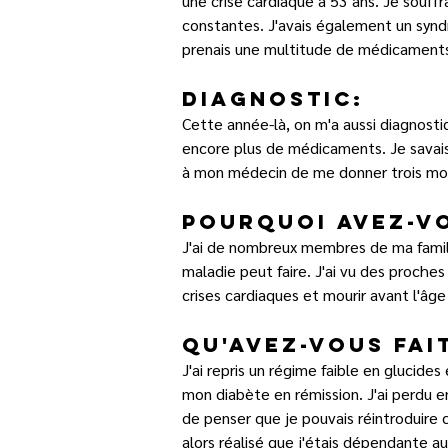
une crise cardiaque à 53 ans. Je souffr
constantes. J'avais également un syndr
prenais une multitude de médicaments.
Diagnostic:
Cette année-là, on m'a aussi diagnosti
encore plus de médicaments. Je savais 
à mon médecin de me donner trois mois
Pourquoi avez-vo
J'ai de nombreux membres de ma famill
maladie peut faire. J'ai vu des proches p
crises cardiaques et mourir avant l'âge
Qu'avez-vous fai
J'ai repris un régime faible en glucide
mon diabète en rémission. J'ai perdu env
de penser que je pouvais réintroduire ce
alors réalisé que j'étais dépendante au