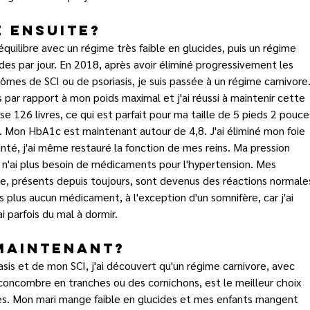
é ensuite?
équilibre avec un régime très faible en glucides, puis un régime 
es par jour. En 2018, après avoir éliminé progressivement les 
es de SCI ou de psoriasis, je suis passée à un régime carnivore.
s par rapport à mon poids maximal et j'ai réussi à maintenir cette 
èse 126 livres, ce qui est parfait pour ma taille de 5 pieds 2 pouce
. Mon HbA1c est maintenant autour de 4,8. J'ai éliminé mon foie 
anté, j'ai même restauré la fonction de mes reins. Ma pression 
 n'ai plus besoin de médicaments pour l'hypertension. Mes 
, présents depuis toujours, sont devenus des réactions normale
 plus aucun médicament, à l'exception d'un somnifère, car j'ai 
 parfois du mal à dormir.
maintenant?
sis et de mon SCI, j'ai découvert qu'un régime carnivore, avec 
oncombre en tranches ou des cornichons, est le meilleur choix 
es. Mon mari mange faible en glucides et mes enfants mangent 