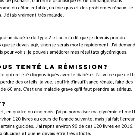
ais de psoriasis, d'arthrite psoriasique et de démangeaisons 
ome du côlon irritable, un foie gras et des problèmes rénaux. Je 
 J'étais vraiment très malade.
qué un diabète de type 2 et on m'a dit que je devrais prendre 
que je devais agir, sinon je serais morte rapidement. J'ai deman
 pour voir si je pouvais améliorer mes résultats glycémiques.
us tenté la rémission?
e qui ont été diagnostiqués avec le diabète. J'ai vu ce que cett
erdre des orteils, la vue, souffrir d'insuffisance rénale, faire des 
 de 60 ans. C'est une maladie grave qu'il faut prendre au sérieux.
t?
s et, en quatre ou cinq mois, j'ai pu normaliser ma glycémie et mett
iron 120 livres au cours de l'année suivante, mais j'ai fait l'erreur
rtains glucides. J'ai repris environ 90 de ces 120 livres en 2016. J
x glucides et que je devais être très stricte.