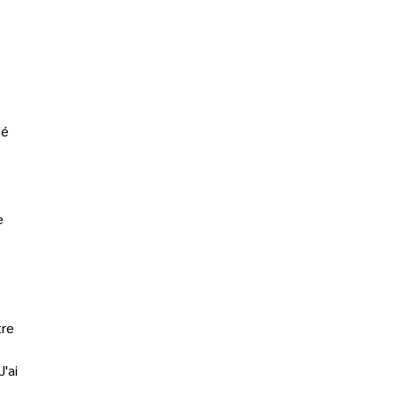
dé 
e 
re 
 
'ai 